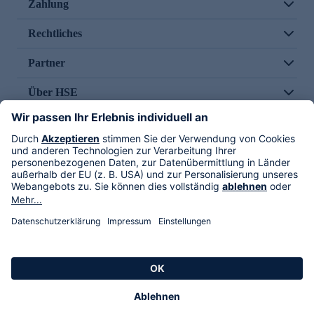
Zahlung
Rechtliches
Partner
Über HSE
Im TV
HSE International
Versand durch
Folge uns
AGB
Datenschutz
Impressum
Alle Rechte vorbehalten. Alle Preise inkl. gesetzlicher MwSt., zzgl. Versandkosten.