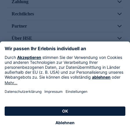
Zahlung
Rechtliches
Partner
Über HSE
Im TV
HSE International
Versand durch
Folge uns
AGB
Datenschutz
Impressum
Alle Rechte vorbehalten. Alle Preise inkl. gesetzlicher MwSt., zzgl. Versandkosten.