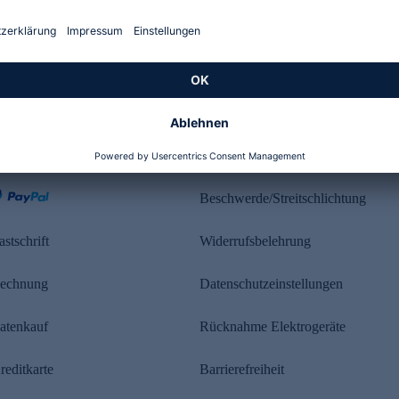
Kundenbewertung
ahlung
Rechtliches
Beschwerde/Streitschlichtung
astschrift
Widerrufsbelehrung
echnung
Datenschutzeinstellungen
atenkauf
Rücknahme Elektrogeräte
reditkarte
Barrierefreiheit