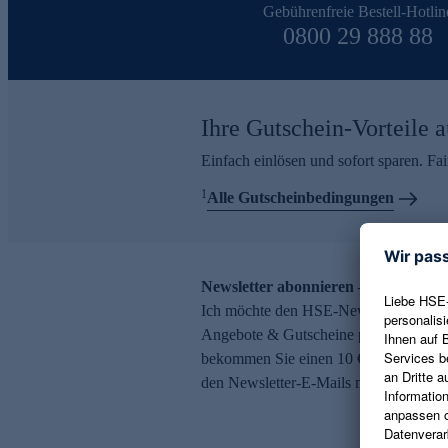
Gebührenfreie Bestell-Hotlin
0800 29 888 88
Ihre Gutschein-Vorteile a
Einfach einlösen und sofort sparen. F
1
Alle Gutscheinbedingungen
Newsletter abonnieren – 10 € Gutsch
Ich möchte den HSE-Newsletter abonni
Angebote & Gutscheine per E-Mail erh
bekommen Sie einen 10 € Gutschein. Ei
den Newsletter-E-Mails möglich.