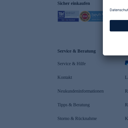
Sicher einkaufen
Service & Beratung
Z
Service & Hilfe
Kontakt
L
Neukundeninformationen
R
Tipps & Beratung
R
Storno & Rücknahme
K