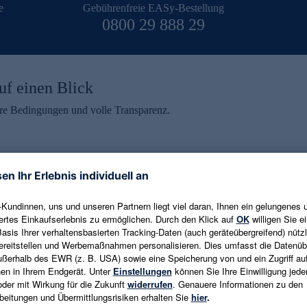
e
Gebührenfreie EASy-Bestellung
0800 29 888 29
uf einen Blick
aire Bedingungen und volle Transparenz.
ein erhalten
eren und aktuelle Trends,
E-Mail-Adresse eingeben
alten. Als Dankeschön
ne Abmeldung ist jederzeit in
Es gelten die
Datenschutzrichtlinien
un