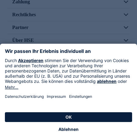
Zahlung
Rechtliches
Partner
Über HSE
Im TV
HSE International
Versand durch
Folge uns
AGB
Datenschutz
Impressum
Alle Rechte vorbehalten. Alle Preise inkl. gesetzlicher MwSt., zzgl. Versandkosten.