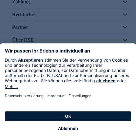
Zahlung
Rechtliches
Partner
Über HSE
Im TV
HSE International
Versand durch
Folge uns
AGB
Datenschutz
Impressum
Alle Rechte vorbehalten. Alle Preise inkl. gesetzlicher MwSt., zzgl. Versandkosten.