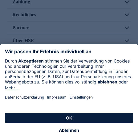
Zahlung
Rechtliches
Partner
Über HSE
Im TV
HSE International
Versand durch
Folge uns
AGB
Datenschutz
Impressum
Alle Rechte vorbehalten. Alle Preise inkl. gesetzlicher MwSt., zzgl. Versandkosten.