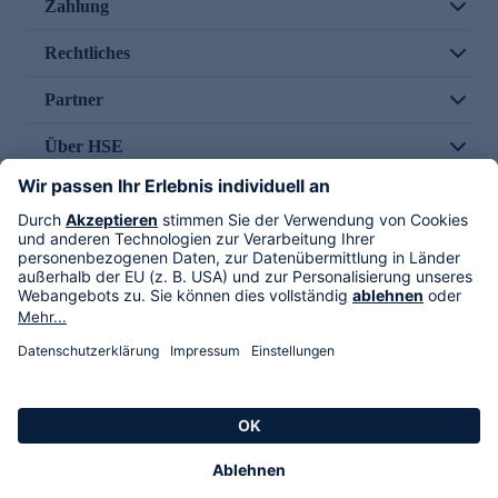
Zahlung
Rechtliches
Partner
Über HSE
Im TV
HSE International
Versand durch
Folge uns
AGB
Datenschutz
Impressum
Alle Rechte vorbehalten. Alle Preise inkl. gesetzlicher MwSt., zzgl. Versandkosten.