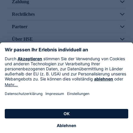
Zahlung
Rechtliches
Partner
Über HSE
Im TV
HSE International
Versand durch
Folge uns
AGB
Datenschutz
Impressum
Alle Rechte vorbehalten. Alle Preise inkl. gesetzlicher MwSt., zzgl. Versandkosten.