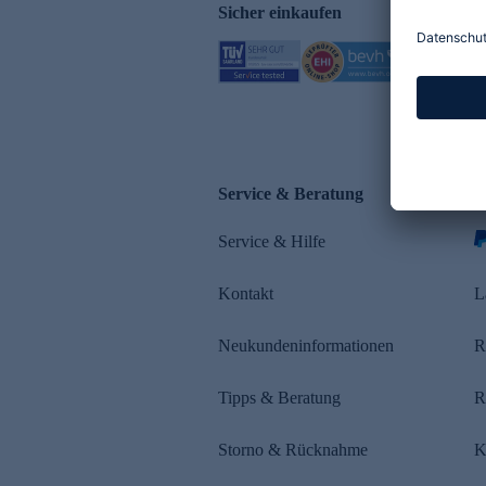
Sicher einkaufen
Service & Beratung
Z
Service & Hilfe
s
Kontakt
L
Neukundeninformationen
R
Tipps & Beratung
R
Storno & Rücknahme
K