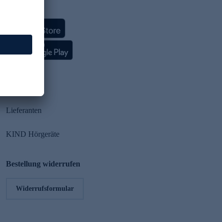
HSE App
Partner
Lieferanten
KIND Hörgeräte
Bestellung widerrufen
Widerrufsformular