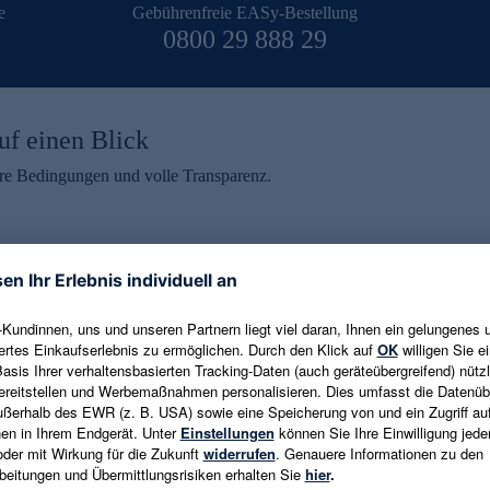
e
Gebührenfreie EASy-Bestellung
0800 29 888 29
uf einen Blick
aire Bedingungen und volle Transparenz.
ein erhalten
eren und aktuelle Trends,
E-Mail-Adresse eingeben
alten. Als Dankeschön
ne Abmeldung ist jederzeit in
Es gelten die
Datenschutzrichtlinien
un