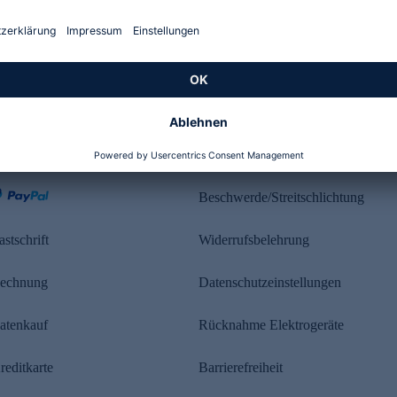
Kundenbewertung
ahlung
Rechtliches
Beschwerde/Streitschlichtung
astschrift
Widerrufsbelehrung
echnung
Datenschutzeinstellungen
atenkauf
Rücknahme Elektrogeräte
reditkarte
Barrierefreiheit