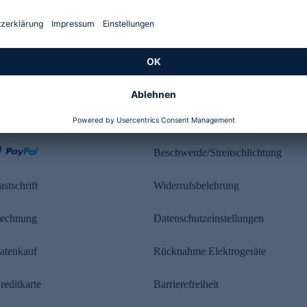
Kundenbewertung
ahlung
Rechtliches
Beschwerde/Streitschlichtung
astschrift
Widerrufsbelehrung
echnung
Datenschutzeinstellungen
atenkauf
Rücknahme Elektrogeräte
reditkarte
Barrierefreiheit