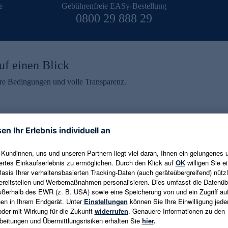
e
Gebührenfreie EASy-Bestellung
0800 29 888 29
uf einen Blick
aire Bedingungen und volle Transparenz.
ein erhalten
eren und aktuelle Trends,
E-Mail-Adresse eingeben
alten. Als Dankeschön
ne Abmeldung ist jederzeit in
Es gelten die
Datenschutzrichtlinien
un