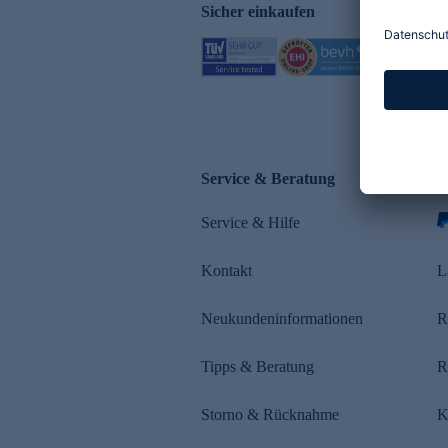
Sicher einkaufen
Service & Beratung
Z
Service & Hilfe
s
Kontakt
L
Neukundeninformationen
R
Tipps & Beratung
R
Storno & Rücknahme
K