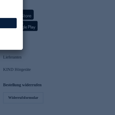
HSE App
Partner
Lieferanten
KIND Hörgeräte
Bestellung widerrufen
Widerrufsformular