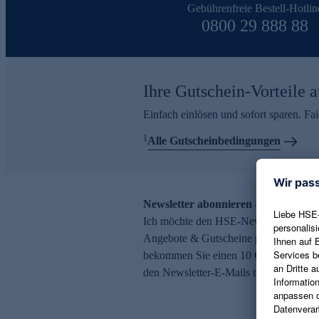
Gebührenfreie Bestell-Hotlin
0800 29 888 88
Ihre Gutschein-Vorteile a
Einfach einlösen und sofort sparen. F
1
Alle Gutscheinbedingungen
Newsletter abonnieren – 10 € Gutsch
Ich möchte den HSE-Newsletter abonni
Angebote & Gutscheine per E-Mail erh
bekommen Sie einen 10 € Gutschein. Ei
den Newsletter-E-Mails möglich.