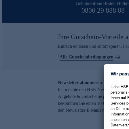
Gebührenfreie Bestell-Hotlin
0800 29 888 88
Ihre Gutschein-Vorteile a
Einfach einlösen und sofort sparen. F
1
Alle Gutscheinbedingungen
Newsletter abonnieren – 10 € Gutsch
Ich möchte den HSE-Newsletter abonni
Angebote & Gutscheine per E-Mail erh
bekommen Sie einen 10 € Gutschein. Ei
den Newsletter-E-Mails möglich.