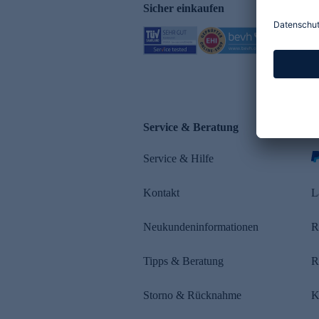
Sicher einkaufen
Service & Beratung
Z
Service & Hilfe
s
Kontakt
L
Neukundeninformationen
R
Tipps & Beratung
R
Storno & Rücknahme
K