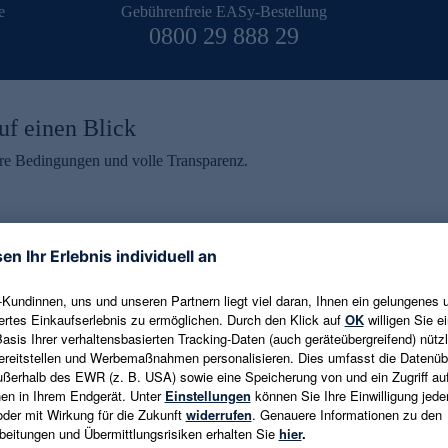
e
Gebührenfreie EASy-Bestellung
0800 29 888 29
uf einen Blick
aire Bedingungen und volle Transparenz.
ein erhalten
eren und aktuelle Trends,
E-Mail-Adresse eingeben
alten. Als Dankeschön
ne Abmeldung ist jederzeit in
Es gelten die
Datenschutzrichtlinien
un