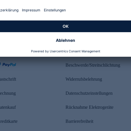
Kundenbewertung
ahlung
Rechtliches
Beschwerde/Streitschlichtung
astschrift
Widerrufsbelehrung
echnung
Datenschutzeinstellungen
atenkauf
Rücknahme Elektrogeräte
reditkarte
Barrierefreiheit