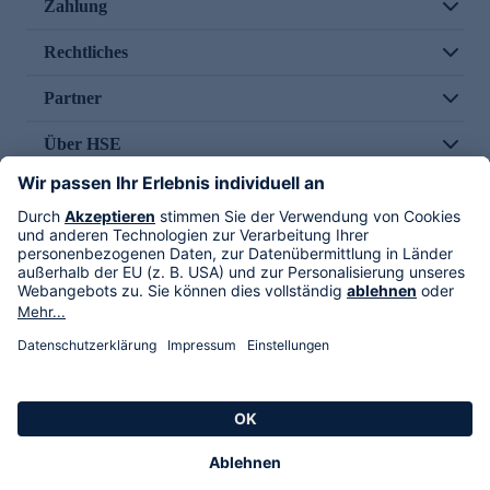
Zahlung
Rechtliches
Partner
Über HSE
Im TV
HSE International
Versand durch
Folge uns
AGB
Datenschutz
Impressum
Alle Rechte vorbehalten. Alle Preise inkl. gesetzlicher MwSt., zzgl. Versandkosten.