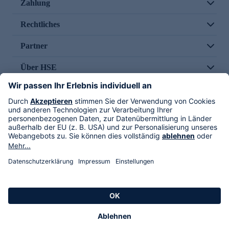
Zahlung
Rechtliches
Partner
Über HSE
Im TV
HSE International
Versand durch
Folge uns
AGB
Datenschutz
Impressum
Alle Rechte vorbehalten. Alle Preise inkl. gesetzlicher MwSt., zzgl. Versandkosten.