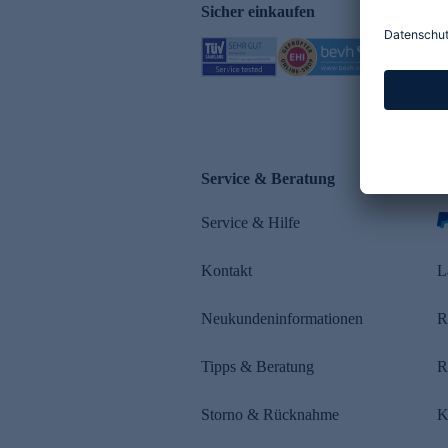
Sicher einkaufen
Service & Beratung
Z
Service & Hilfe
Kontakt
L
Neukundeninformationen
R
Tipps & Beratung
R
Storno & Rücknahme
K