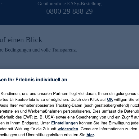
e
Gebührenfreie EASy-Bestellung
0800 29 888 29
uf einen Blick
aire Bedingungen und volle Transparenz.
ein erhalten
eren und aktuelle Trends,
E-Mail-Adresse eingeben
alten. Als Dankeschön
ne Abmeldung ist jederzeit in
Es gelten die
Datenschutzrichtlinien
un