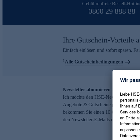
Gebührenfreie Bestell-Hotlin
0800 29 888 88
Ihre Gutschein-Vorteile a
Einfach einlösen und sofort sparen. F
1
Alle Gutscheinbedingungen
Newsletter abonnieren – 10 € Gutsch
Ich möchte den HSE-Newsletter abonni
Angebote & Gutscheine per E-Mail erh
bekommen Sie einen 10 € Gutschein. Ei
den Newsletter-E-Mails möglich.