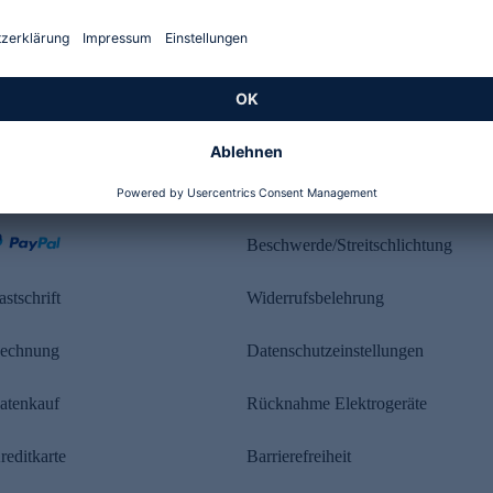
Kundenbewertung
ahlung
Rechtliches
Beschwerde/Streitschlichtung
astschrift
Widerrufsbelehrung
echnung
Datenschutzeinstellungen
atenkauf
Rücknahme Elektrogeräte
reditkarte
Barrierefreiheit