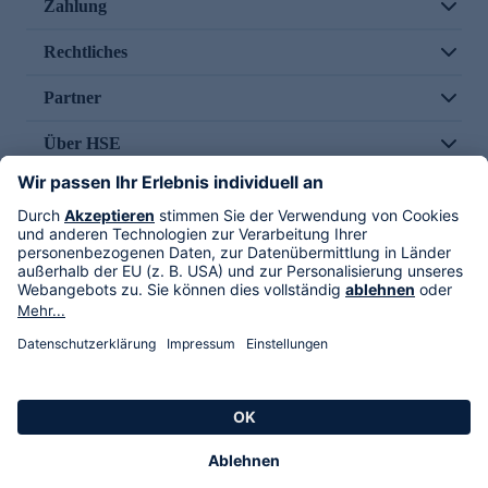
Zahlung
Rechtliches
Partner
Über HSE
Im TV
HSE International
Versand durch
Folge uns
AGB
Datenschutz
Impressum
Alle Rechte vorbehalten. Alle Preise inkl. gesetzlicher MwSt., zzgl. Versandkosten.