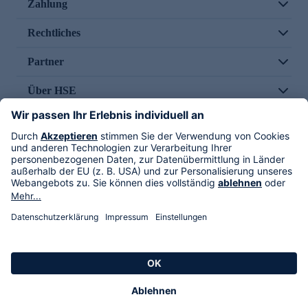
Zahlung
Rechtliches
Partner
Über HSE
Im TV
HSE International
Versand durch
Folge uns
AGB
Datenschutz
Impressum
Alle Rechte vorbehalten. Alle Preise inkl. gesetzlicher MwSt., zzgl. Versandkosten.