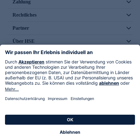
Zahlung
Rechtliches
Partner
Über HSE
Im TV
HSE International
Versand durch
Folge uns
AGB
Datenschutz
Impressum
Alle Rechte vorbehalten. Alle Preise inkl. gesetzlicher MwSt., zzgl. Versandkosten.