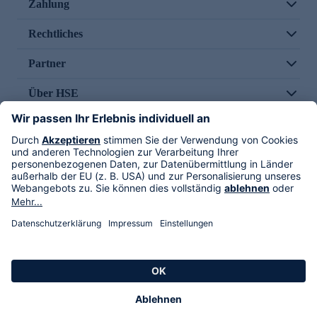
Zahlung
Rechtliches
Partner
Über HSE
Im TV
HSE International
Versand durch
Folge uns
AGB
Datenschutz
Impressum
Alle Rechte vorbehalten. Alle Preise inkl. gesetzlicher MwSt., zzgl. Versandkosten.