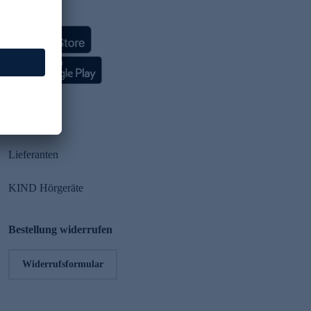
HSE App
Partner
Lieferanten
KIND Hörgeräte
Bestellung widerrufen
Widerrufsformular