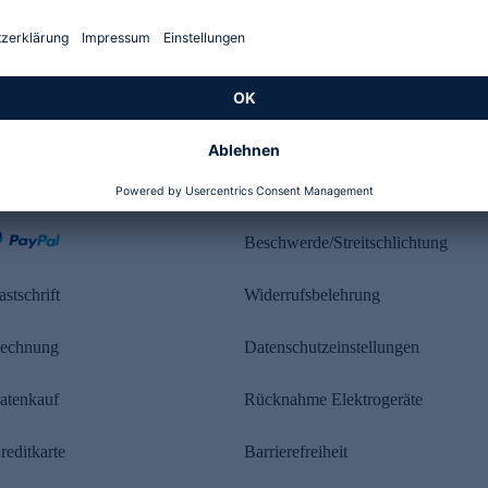
Kundenbewertung
ahlung
Rechtliches
Beschwerde/Streitschlichtung
astschrift
Widerrufsbelehrung
echnung
Datenschutzeinstellungen
atenkauf
Rücknahme Elektrogeräte
reditkarte
Barrierefreiheit