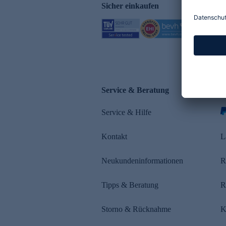
Sicher einkaufen
Service & Beratung
Z
Service & Hilfe
Kontakt
L
Neukundeninformationen
R
Tipps & Beratung
R
Storno & Rücknahme
K