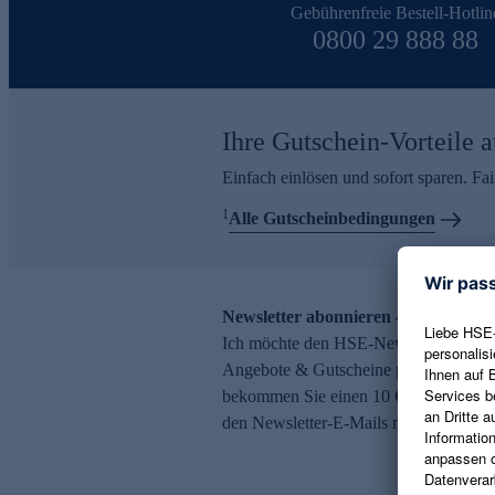
Gebührenfreie Bestell-Hotlin
0800 29 888 88
Ihre Gutschein-Vorteile a
Einfach einlösen und sofort sparen. F
1
Alle Gutscheinbedingungen
Newsletter abonnieren – 10 € Gutsch
Ich möchte den HSE-Newsletter abonni
Angebote & Gutscheine per E-Mail erh
bekommen Sie einen 10 € Gutschein. Ei
den Newsletter-E-Mails möglich.