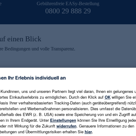
e
Gebührenfreie EASy-Bestellung
0800 29 888 29
uf einen Blick
aire Bedingungen und volle Transparenz.
ein erhalten
eren und aktuelle Trends,
E-Mail-Adresse eingeben
alten. Als Dankeschön
ne Abmeldung ist jederzeit in
Es gelten die
Datenschutzrichtlinien
un