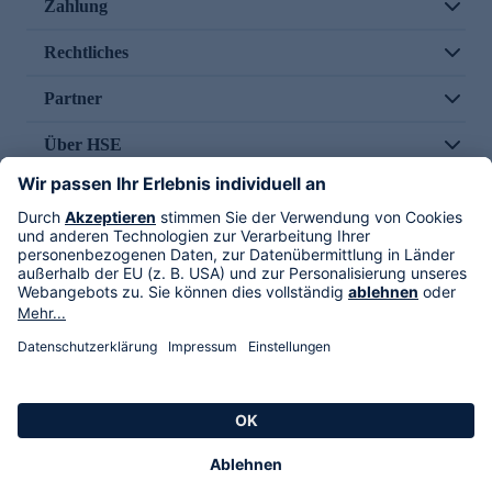
Zahlung
Rechtliches
Partner
Über HSE
Im TV
HSE International
Versand durch
Folge uns
AGB
Datenschutz
Impressum
Alle Rechte vorbehalten. Alle Preise inkl. gesetzlicher MwSt., zzgl. Versandkosten.