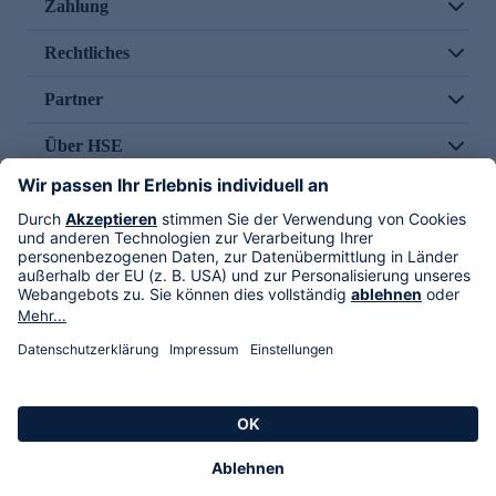
Zahlung
Rechtliches
Partner
Über HSE
Im TV
HSE International
Versand durch
Folge uns
AGB
Datenschutz
Impressum
Alle Rechte vorbehalten. Alle Preise inkl. gesetzlicher MwSt., zzgl. Versandkosten.