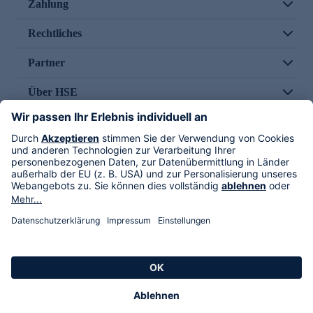
Zahlung
Rechtliches
Partner
Über HSE
Im TV
HSE International
Versand durch
Folge uns
AGB
Datenschutz
Impressum
Alle Rechte vorbehalten. Alle Preise inkl. gesetzlicher MwSt., zzgl. Versandkosten.