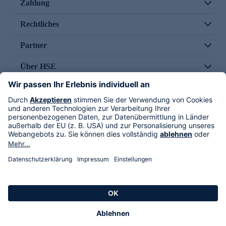
Zahlung
Rechtliches
Partner
Über HSE
Im TV
HSE International
Versand durch
Folge uns
AGB
Datenschutz
Impressum
Alle Rechte vorbehalten. Alle Preise inkl. gesetzlicher MwSt., zzgl. Versandkosten.