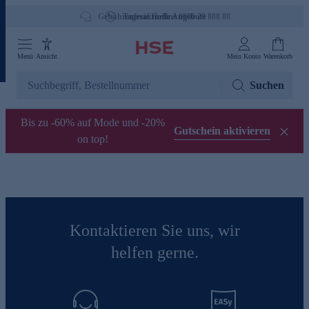
Gebührenfreie Hotline 0800 29 888 88
Tagesaktuelle Angebote
Menü
Ansicht
Mein Konto
Warenkorb
Suchen
Bis zu -60% auf Mode und -20%
Gutschein aktivieren
on top!
Kontaktieren Sie uns, wir
helfen gerne.