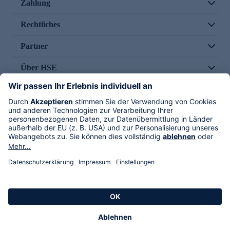
Zahlung
Rechtliches
Partner
Über HSE
Im TV
HSE International
Versand durch
Folge uns
AGB
Datenschutz
Impressum
Alle Rechte vorbehalten. Alle Preise inkl. gesetzlicher MwSt., zzgl. Versandkosten.