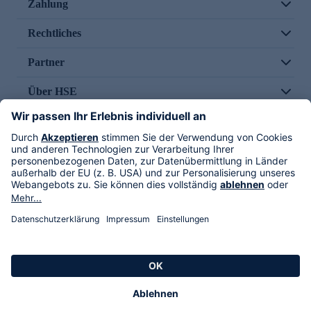
Zahlung
Rechtliches
Partner
Über HSE
Im TV
HSE International
Versand durch
Folge uns
AGB
Datenschutz
Impressum
Alle Rechte vorbehalten. Alle Preise inkl. gesetzlicher MwSt., zzgl. Versandkosten.