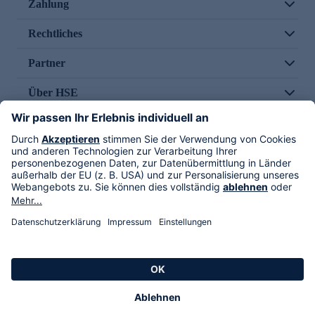
Zahlung
Rechtliches
Partner
Über HSE
Im TV
HSE International
Versand durch
Folge uns
AGB
Datenschutz
Impressum
Alle Rechte vorbehalten. Alle Preise inkl. gesetzlicher MwSt., zzgl. Versandkosten.