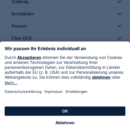
Zahlung
Rechtliches
Partner
Über HSE
Im TV
HSE International
Versand durch
Folge uns
AGB
Datenschutz
Impressum
Alle Rechte vorbehalten. Alle Preise inkl. gesetzlicher MwSt., zzgl. Versandkosten.