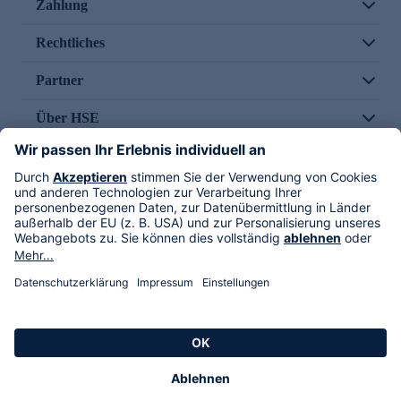
Zahlung
Rechtliches
Partner
Über HSE
Im TV
HSE International
Versand durch
Folge uns
AGB
Datenschutz
Impressum
Alle Rechte vorbehalten. Alle Preise inkl. gesetzlicher MwSt., zzgl. Versandkosten.