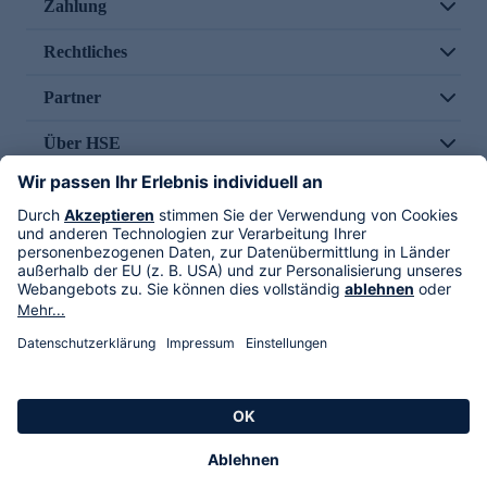
Zahlung
Rechtliches
Partner
Über HSE
Im TV
HSE International
Versand durch
Folge uns
AGB
Datenschutz
Impressum
Alle Rechte vorbehalten. Alle Preise inkl. gesetzlicher MwSt., zzgl. Versandkosten.