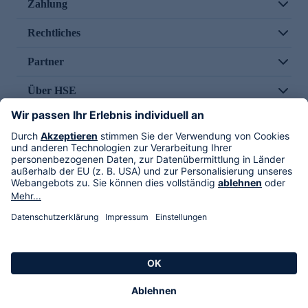
Zahlung
Rechtliches
Partner
Über HSE
Im TV
HSE International
Versand durch
Folge uns
AGB
Datenschutz
Impressum
Alle Rechte vorbehalten. Alle Preise inkl. gesetzlicher MwSt., zzgl. Versandkosten.