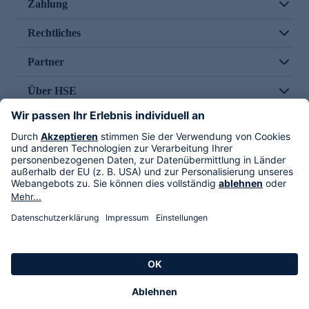
Zahlung
Rechtliches
Partner
Über HSE
Im TV
HSE International
Versand durch
Folge uns
AGB
Datenschutz
Impressum
Alle Rechte vorbehalten. Alle Preise inkl. gesetzlicher MwSt., zzgl. Versandkosten.