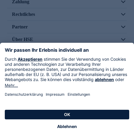
Zahlung
Rechtliches
Partner
Über HSE
Im TV
HSE International
Versand durch
Folge uns
AGB
Datenschutz
Impressum
Alle Rechte vorbehalten. Alle Preise inkl. gesetzlicher MwSt., zzgl. Versandkosten.