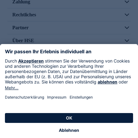
Zahlung
Rechtliches
Partner
Über HSE
Im TV
HSE International
Versand durch
Folge uns
AGB
Datenschutz
Impressum
Alle Rechte vorbehalten. Alle Preise inkl. gesetzlicher MwSt., zzgl. Versandkosten.