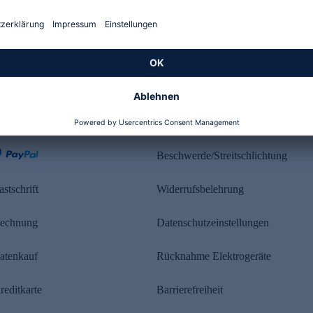
Kundenbewertung
ahlung
Rechtliches
Beschwerde/Streitschlichtung
astschrift
Widerrufsbelehrung
echnung
Datenschutzeinstellungen
atenkauf
Rücknahme Elektrogeräte
reditkarte
Barrierefreiheit