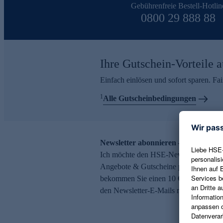
Gebührenfreie Bestell-Hotlin
0800 29 888 88
Ihre Gutschein-Vorteile a
Einfach einlösen und sofort sparen. F
1
Alle Gutscheinbedingungen
Newsletter abonnieren – 10 € Gutsch
Ich möchte den HSE-Newsletter abonni
Angebote & Gutscheine per E-Mail erh
bekommen Sie einen 10 € Gutschein. Ei
den Newsletter-E-Mails möglich.