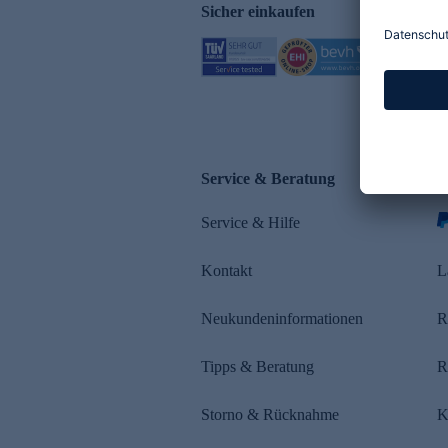
Sicher einkaufen
Service & Beratung
Z
Service & Hilfe
Kontakt
L
Neukundeninformationen
R
Tipps & Beratung
R
Storno & Rücknahme
K