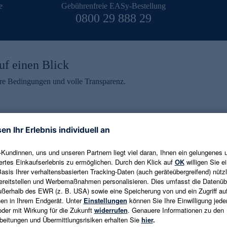
e
Gebührenfreie EASy-Bestellung
0800 29 888 29
uf einen Blick
aire Bedingungen und volle Transparenz.
ein erhalten
eren und aktuelle Trends,
E-Mail-Adresse eingeben
alten. Als Dankeschön
ne Abmeldung ist jederzeit in
Es gelten die
Datenschutzrichtlinien
un