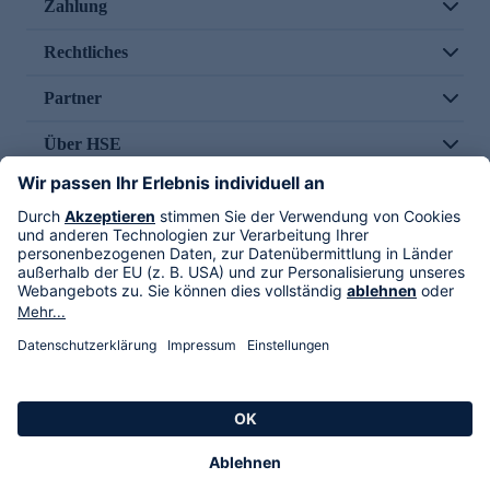
Zahlung
Rechtliches
Partner
Über HSE
Im TV
HSE International
Versand durch
Folge uns
AGB
Datenschutz
Impressum
Alle Rechte vorbehalten. Alle Preise inkl. gesetzlicher MwSt., zzgl. Versandkosten.