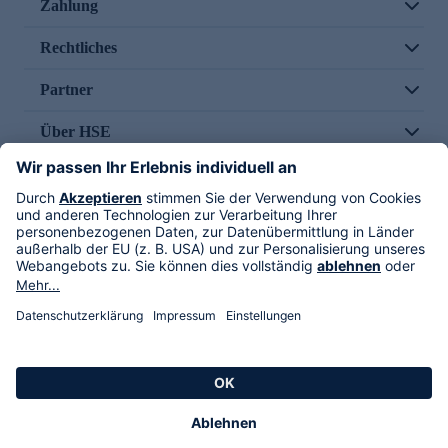
Zahlung
Rechtliches
Partner
Über HSE
Im TV
HSE International
Versand durch
Folge uns
AGB
Datenschutz
Impressum
Alle Rechte vorbehalten. Alle Preise inkl. gesetzlicher MwSt., zzgl. Versandkosten.