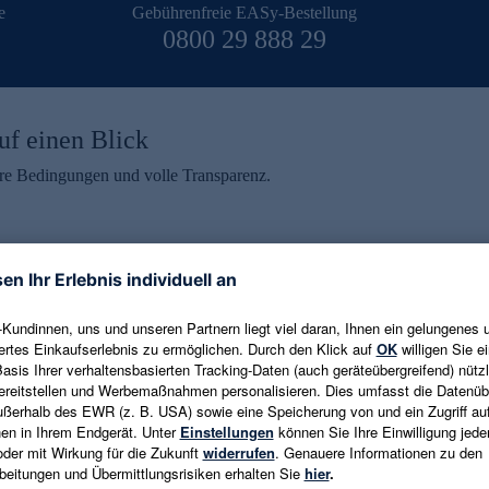
e
Gebührenfreie EASy-Bestellung
0800 29 888 29
uf einen Blick
aire Bedingungen und volle Transparenz.
ein erhalten
eren und aktuelle Trends,
E-Mail-Adresse eingeben
alten. Als Dankeschön
ne Abmeldung ist jederzeit in
Es gelten die
Datenschutzrichtlinien
un