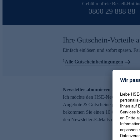
Gebührenfreie Bestell-Hotlin
0800 29 888 88
Ihre Gutschein-Vorteile a
Einfach einlösen und sofort sparen. F
1
Alle Gutscheinbedingungen
Newsletter abonnieren – 10 € Gutsch
Ich möchte den HSE-Newsletter abonni
Angebote & Gutscheine per E-Mail erh
bekommen Sie einen 10 € Gutschein. Ei
den Newsletter-E-Mails möglich.