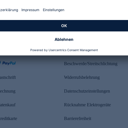
Kundenbewertung
ahlung
Rechtliches
Beschwerde/Streitschlichtung
astschrift
Widerrufsbelehrung
echnung
Datenschutzeinstellungen
atenkauf
Rücknahme Elektrogeräte
reditkarte
Barrierefreiheit