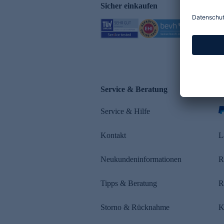
Sicher einkaufen
Service & Beratung
Z
Service & Hilfe
s
Kontakt
L
Neukundeninformationen
R
Tipps & Beratung
R
Storno & Rücknahme
K