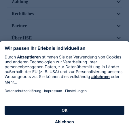
Zahlung
Rechtliches
Partner
Über HSE
Im TV
HSE International
Versand durch
Folge uns
AGB
Datenschutz
Impressum
Alle Rechte vorbehalten. Alle Preise inkl. gesetzlicher MwSt., zzgl. Versandkosten.