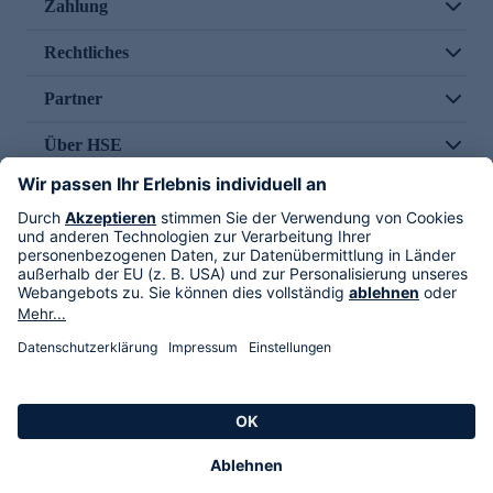
Zahlung
Rechtliches
Partner
Über HSE
Im TV
HSE International
Versand durch
Folge uns
AGB
Datenschutz
Impressum
Alle Rechte vorbehalten. Alle Preise inkl. gesetzlicher MwSt., zzgl. Versandkosten.