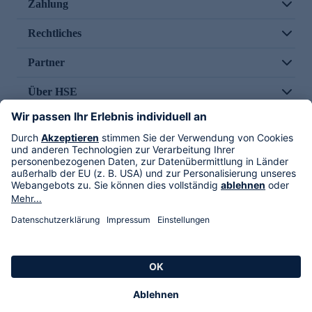
Zahlung
Rechtliches
Partner
Über HSE
Im TV
HSE International
Versand durch
Folge uns
AGB
Datenschutz
Impressum
Alle Rechte vorbehalten. Alle Preise inkl. gesetzlicher MwSt., zzgl. Versandkosten.