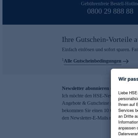
Gebührenfreie Bestell-Hotlin
0800 29 888 88
Ihre Gutschein-Vorteile a
Einfach einlösen und sofort sparen. F
1
Alle Gutscheinbedingungen
Newsletter abonnieren – 10 € Gutsch
Ich möchte den HSE-Newsletter abonni
Angebote & Gutscheine per E-Mail erh
bekommen Sie einen 10 € Gutschein. Ei
den Newsletter-E-Mails möglich.