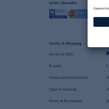
Sicher einkaufen
Service & Beratung
Z
Service & Hilfe
Kontakt
L
Neukundeninformationen
R
Tipps & Beratung
R
Storno & Rücknahme
K