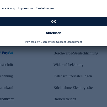
Kundenbewertung
ahlung
Rechtliches
Beschwerde/Streitschlichtung
astschrift
Widerrufsbelehrung
echnung
Datenschutzeinstellungen
atenkauf
Rücknahme Elektrogeräte
reditkarte
Barrierefreiheit