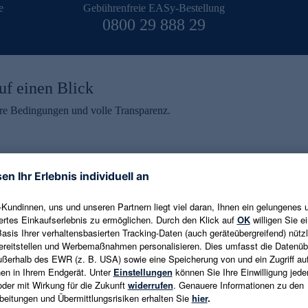
e
Gebührenfreie EASy-Bestellung
0800 29 888 29
uf einen Blick
aire Bedingungen und volle Transparenz.
ein erhalten
eren und aktuelle Trends,
E-Mail-Adresse eingeben
alten. Als Dankeschön
ne Abmeldung ist jederzeit in
Es gelten die
Datenschutzrichtlinien
un