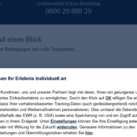
e
Gebührenfreie EASy-Bestellung
0800 29 888 29
uf einen Blick
aire Bedingungen und volle Transparenz.
ein erhalten
eren und aktuelle Trends,
E-Mail-Adresse eingeben
alten. Als Dankeschön
ne Abmeldung ist jederzeit in
Es gelten die
Datenschutzrichtlinien
un