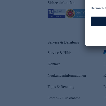
Sicher einkaufen
Service & Beratung
Z
Service & Hilfe
s
Kontakt
L
Neukundeninformationen
R
Tipps & Beratung
R
Storno & Rücknahme
K