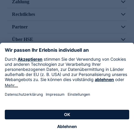
Zahlung
Rechtliches
Partner
Über HSE
Im TV
HSE International
Versand durch
Folge uns
AGB
Datenschutz
Impressum
Alle Rechte vorbehalten. Alle Preise inkl. gesetzlicher MwSt., zzgl. Versandkosten.