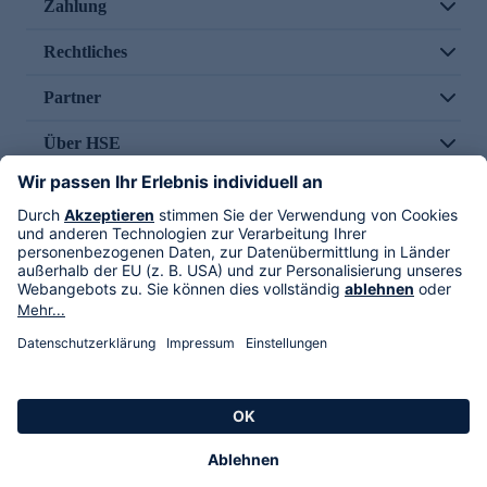
Zahlung
Rechtliches
Partner
Über HSE
Im TV
HSE International
Versand durch
Folge uns
AGB
Datenschutz
Impressum
Alle Rechte vorbehalten. Alle Preise inkl. gesetzlicher MwSt., zzgl. Versandkosten.