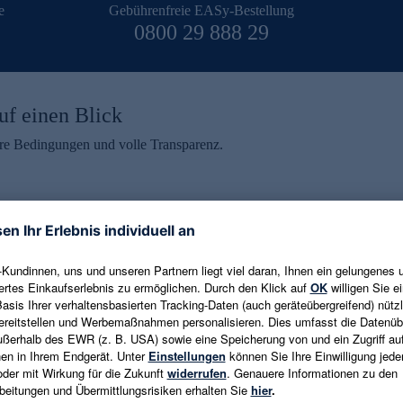
e
Gebührenfreie EASy-Bestellung
0800 29 888 29
uf einen Blick
aire Bedingungen und volle Transparenz.
ein erhalten
eren und aktuelle Trends,
E-Mail-Adresse eingeben
alten. Als Dankeschön
ne Abmeldung ist jederzeit in
Es gelten die
Datenschutzrichtlinien
un