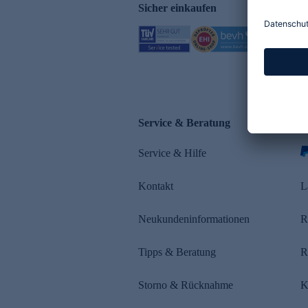
Sicher einkaufen
Service & Beratung
Z
Service & Hilfe
s
Kontakt
L
Neukundeninformationen
R
Tipps & Beratung
R
Storno & Rücknahme
K