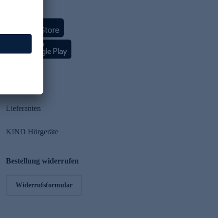
HSE App
Partner
Lieferanten
KIND Hörgeräte
Bestellung widerrufen
Widerrufsformular