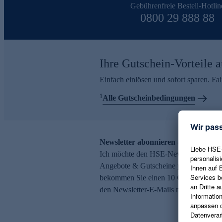
Gebührenfreie Bestell-Hotlin
0800 29 888 88
Ihre Gutschein-Vorteile a
Einfach einlösen und sofort sparen. F
1
Alle Gutscheinbedingungen
Newsletter abonnieren – 10 € Gutsch
Ich möchte den HSE-Newsletter abonni
Angebote & Gutscheine per E-Mail erh
bekommen Sie einen 10 € Gutschein. Ei
den Newsletter-E-Mails möglich.