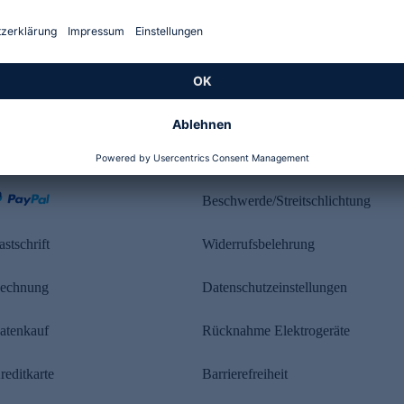
Kundenbewertung
ahlung
Rechtliches
Beschwerde/Streitschlichtung
astschrift
Widerrufsbelehrung
echnung
Datenschutzeinstellungen
atenkauf
Rücknahme Elektrogeräte
reditkarte
Barrierefreiheit