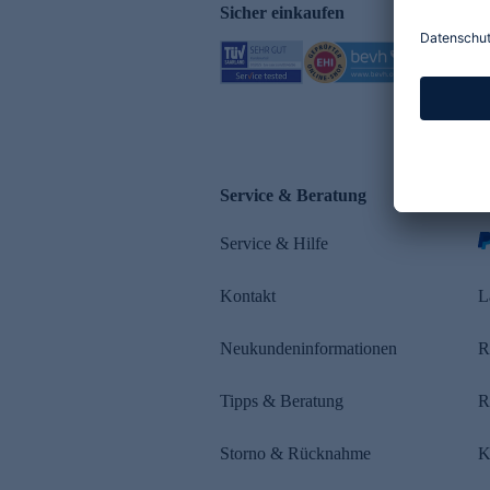
Sicher einkaufen
Service & Beratung
Z
Service & Hilfe
s
Kontakt
L
Neukundeninformationen
R
Tipps & Beratung
R
Storno & Rücknahme
K