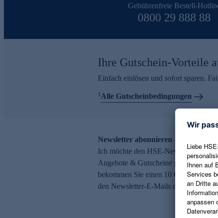
Gebührenfreie Bestell-Hotlin
0800 29 888 88
Ihre Gutschein-Vorteile a
Einfach einlösen und sofort sparen. F
1
Alle Gutscheinbedingungen
Newsletter abonnieren – 10 € Gutsch
Ich möchte den HSE-Newsletter abonni
Angebote & Gutscheine per E-Mail erh
bekommen Sie einen 10 € Gutschein. Ei
den Newsletter-E-Mails möglich.