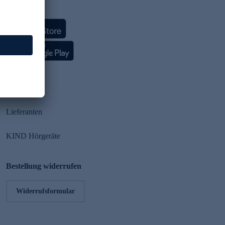
HSE App
Partner
Lieferanten
KIND Hörgeräte
Bestellung widerrufen
Widerrufsformular