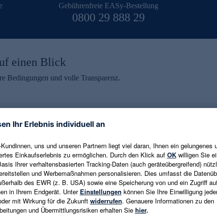
e
Gebührenfreie EASy-Bestellung
0800 29 888 29
uf einen Blick
aire Bedingungen und volle Transparenz.
ein erhalten
eren und aktuelle Trends,
E-Mail-Adresse eingeben
alten. Als Dankeschön
ne Abmeldung ist jederzeit in
Es gelten die
Datenschutzrichtlinien
un