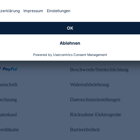
Kundenbewertung
ahlung
Rechtliches
Beschwerde/Streitschlichtung
astschrift
Widerrufsbelehrung
echnung
Datenschutzeinstellungen
atenkauf
Rücknahme Elektrogeräte
reditkarte
Barrierefreiheit