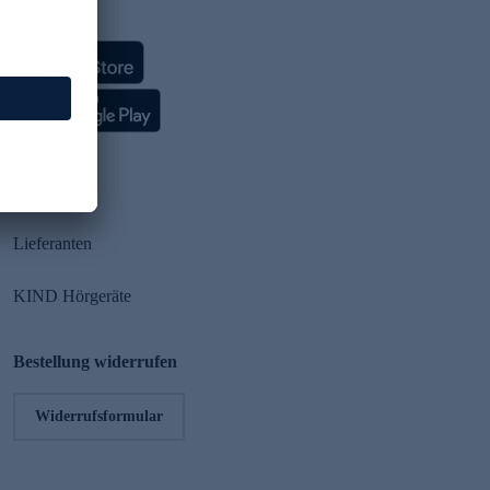
HSE App
Partner
Lieferanten
KIND Hörgeräte
Bestellung widerrufen
Widerrufsformular