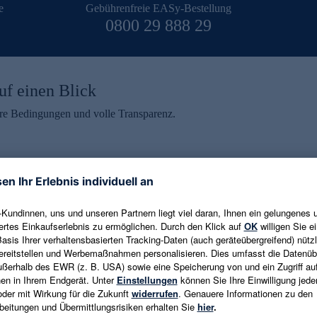
e
Gebührenfreie EASy-Bestellung
0800 29 888 29
uf einen Blick
aire Bedingungen und volle Transparenz.
ein erhalten
eren und aktuelle Trends,
E-Mail-Adresse eingeben
alten. Als Dankeschön
ne Abmeldung ist jederzeit in
Es gelten die
Datenschutzrichtlinien
un