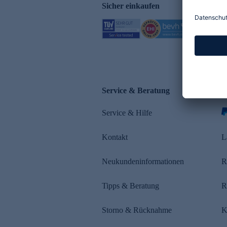
Sicher einkaufen
Service & Beratung
Z
Service & Hilfe
s
Kontakt
L
Neukundeninformationen
R
Tipps & Beratung
R
Storno & Rücknahme
K