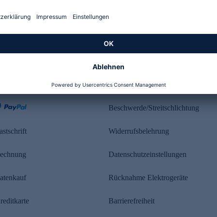
Kundenbewertung
ahlung
Rechtliches
Beschwerde/Streitschlichtung
astschrift
Widerrufsbelehrung
echnung
Datenschutzeinstellungen
atenkauf
Rücknahme Elektrogeräte
reditkarte
Barrierefreiheit