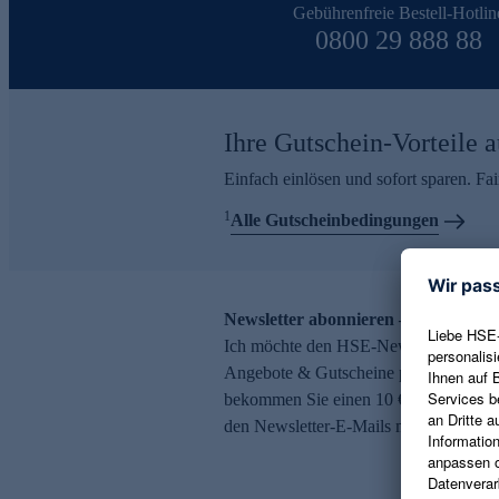
Gebührenfreie Bestell-Hotlin
0800 29 888 88
Ihre Gutschein-Vorteile a
Einfach einlösen und sofort sparen. F
1
Alle Gutscheinbedingungen
Newsletter abonnieren – 10 € Gutsch
Ich möchte den HSE-Newsletter abonni
Angebote & Gutscheine per E-Mail erh
bekommen Sie einen 10 € Gutschein. Ei
den Newsletter-E-Mails möglich.