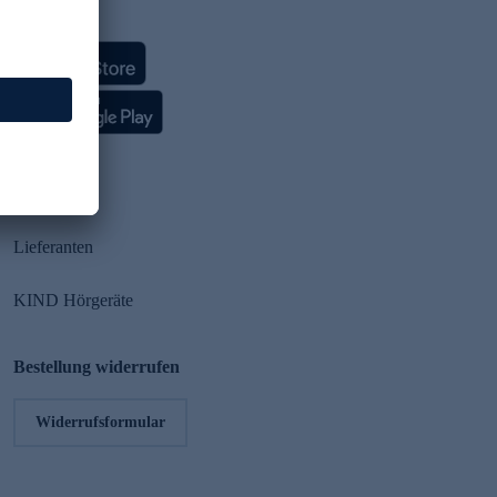
HSE App
Partner
Lieferanten
KIND Hörgeräte
Bestellung widerrufen
Widerrufsformular