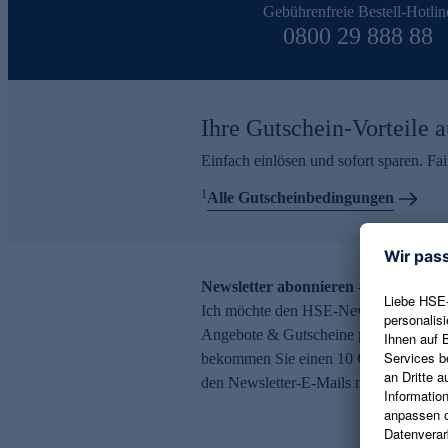
Gebührenfreie Bestell-Hotlin
0800 29 888 88
Ihre Gutschein-Vorteile a
Einfach einlösen und sofort sparen. F
1
Alle Gutscheinbedingungen
Newsletter abonnieren – 10 € Gutsch
Ich möchte den HSE-Newsletter abonni
Angebote & Gutscheine per E-Mail erh
bekommen Sie einen 10 € Gutschein. Ei
den Newsletter-E-Mails möglich.