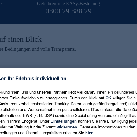
e
Gebührenfreie EASy-Bestellung
0800 29 888 29
uf einen Blick
aire Bedingungen und volle Transparenz.
ein erhalten
eren und aktuelle Trends,
E-Mail-Adresse eingeben
alten. Als Dankeschön
ne Abmeldung ist jederzeit in
Es gelten die
Datenschutzrichtlinien
un