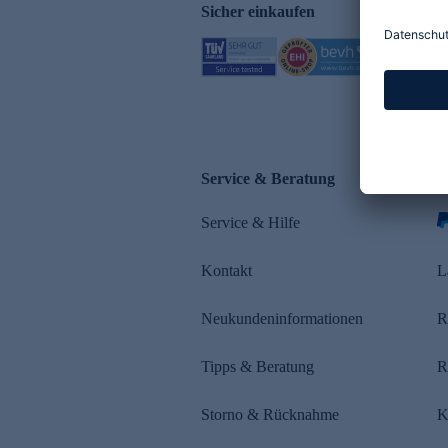
Sicher einkaufen
Service & Beratung
Z
Service & Hilfe
s
Kontakt
L
Neukundeninformationen
R
Tipps & Beratung
R
Storno & Rücknahme
K