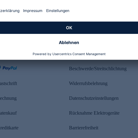
Kundenbewertung
ahlung
Rechtliches
Beschwerde/Streitschlichtung
astschrift
Widerrufsbelehrung
echnung
Datenschutzeinstellungen
atenkauf
Rücknahme Elektrogeräte
reditkarte
Barrierefreiheit