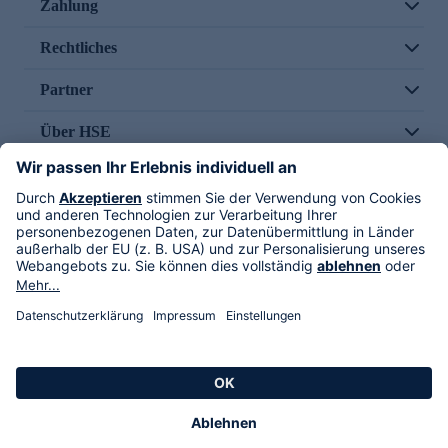
Zahlung
Rechtliches
Partner
Über HSE
Im TV
HSE International
Versand durch
Folge uns
AGB
Datenschutz
Impressum
Alle Rechte vorbehalten. Alle Preise inkl. gesetzlicher MwSt., zzgl. Versandkosten.