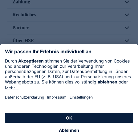
Zahlung
Rechtliches
Partner
Über HSE
Im TV
HSE International
Versand durch
Folge uns
AGB
Datenschutz
Impressum
Alle Rechte vorbehalten. Alle Preise inkl. gesetzlicher MwSt., zzgl. Versandkosten.